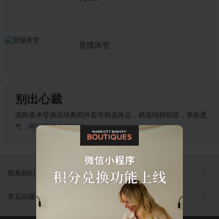
贡缎床笠
别出心裁
选购喜来登酒店经典四件套等精选床品，精选纯棉织造，亲肤透
气，呵护睡眠分分秒秒。
联系我们
常见问题