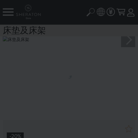
床垫及床架
-20%