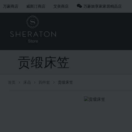
万豪商店
威斯汀商店
艾美商店
万豪旅享家家居精品店
贡缎床笠
首页
床品
四件套
贡缎床笠