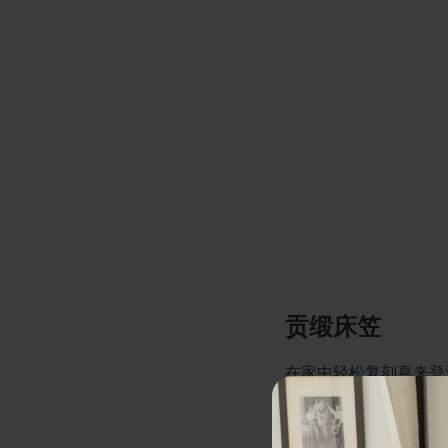
贡缎床笠
在家中轻松复刻喜来登
约而优雅。