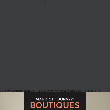
酒店客房的舒睡体验。精选纯棉贡缎织造的床笠，触感宜人，让