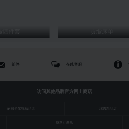
缎四件套
贡缎床单
邮件
在线客服
访问其他品牌官方网上商店
丽思卡尔顿精品店
瑞吉精品店
威斯汀商店