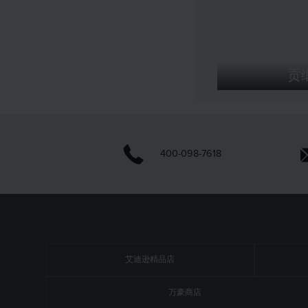
贡
400-098-7618
艾迪逊精品店
万豪商店